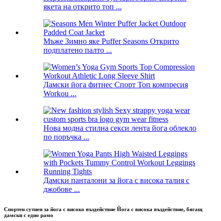
якета на открито топ ...
Мъже Зимно яке Puffer Seasons Открито
подплатено палто ...
Дамски йога фитнес Спорт Топ компресия
Workou ...
Нова модна стилна секси лента йога облекло
по поръчка ...
Дамски панталони за йога с висока талия с
джобове ...
Спортен сутиен за йога с високо въздействие Йога с висока въздействие, бягащ
дамски с едно рамо