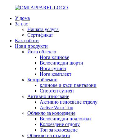
У дома
За нас
Нашата услуга
Сертификат
Как работи
Нови продукти
Йога облекло
Йога клинове
Велосипедни шорти
Йога сутиен
Йога комплект
Безпроблемно
клинове и къси панталони
Спортен сутиен
Активно износване
Активно износване отдолу
Active Wear Top
Облекло за колоездене
Велосипедни подложки
Колоездене отдолу
Топ за колоездене
Облекло на открито