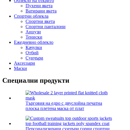
Облекло на открито
Пухени якета
Ватирани якета
Спортни облекла
Спортни якета
Спортни панталони
Анцузи
Тениски
Ежедневно облекло
Качулки
Отбий
Суичъри
Аксесоари
Маски
Специални продукти
Търговия на едро с двуслойна печатна
плоска плетена маска от плат
Персонализирани суичъри горни спортни