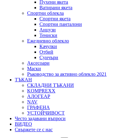
Пухени якета
Ватирани якета
Спортни облекла
Спортни якета
Спортни панталони
Анцузи
Тениски
Ежедневно облекло
Качулки
Отбий
Суичъри
Аксесоари
Маски
Ръководство за активно облекло 2021
ТЪКАН
СКЛАДНИ ТЪКАНИ
KOMPREXX
АЛОГЕАР
NAV
ГРАФЕНА
УСТОЙЧИВОСТ
Често задавани въпроси
ВИДЕО
Свържете се с нас