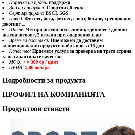
Поръчка на проби:
поддържа
Вид на продукта:
Спортни облекла
Сертифициране:
BSCI, SGS
Повод:
Фитнес, йога, фитнес, спорт, бягане, тренировки,
джогинг ...
Шиене:
Четири иглени шест линии, единичен / двойни
иглени шевове, 2 иголни претоварвания и др
Време за доставка:
Ние можем да доставим
конвенционални продукти най-скоро за 15 дни
Качество:
Приемете услуга за проверка на трета страна,
за да гарантирате качество
MOQ:
> = 300 бр / цвят
ЦЕНА:
5,80 долара
Подробности за продукта
ПРОФИЛ НА КОМПАНИЯТА
Продуктови етикети