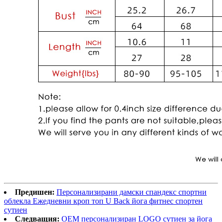
Предишен:
Персонализирани дамски спандекс спортни
облекла Ежедневни кроп топ U Back йога фитнес спортен
сутиен
Следващия:
OEM персонализиран LOGO сутиен за йога