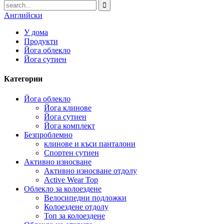
Английски
У дома
Продукти
Йога облекло
Йога сутиен
Категории
Йога облекло
Йога клинове
Йога сутиен
Йога комплект
Безпроблемно
клинове и къси панталони
Спортен сутиен
Активно износване
Активно износване отдолу
Active Wear Top
Облекло за колоездене
Велосипедни подложки
Колоездене отдолу
Топ за колоездене