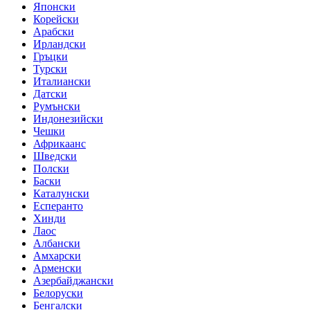
Японски
Корейски
Арабски
Ирландски
Гръцки
Турски
Италиански
Датски
Румънски
Индонезийски
Чешки
Африкаанс
Шведски
Полски
Баски
Каталунски
Есперанто
Хинди
Лаос
Албански
Амхарски
Арменски
Азербайджански
Белоруски
Бенгалски