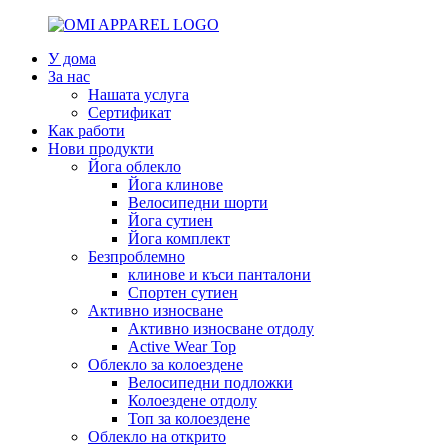
У дома
За нас
Нашата услуга
Сертификат
Как работи
Нови продукти
Йога облекло
Йога клинове
Велосипедни шорти
Йога сутиен
Йога комплект
Безпроблемно
клинове и къси панталони
Спортен сутиен
Активно износване
Активно износване отдолу
Active Wear Top
Облекло за колоездене
Велосипедни подложки
Колоездене отдолу
Топ за колоездене
Облекло на открито