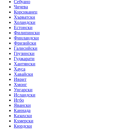
Себуано
Чичева
Корсиканец
Хърватски
Холандски
Естонски
Филипински
Финландски
Фризийски
Галисийски
Грузински
Гуджарати
Хаитянски
Хауса
Хавайски
Иврит
Хмонг
Унгарски
Исландски
Игбо
Явански
Каннада
Казахски
Кхмерски
Кюрдски