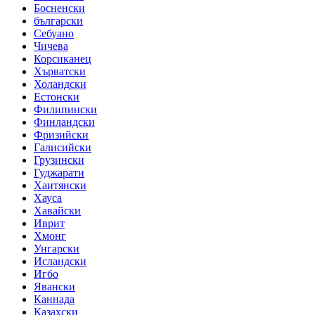
Босненски
български
Себуано
Чичева
Корсиканец
Хърватски
Холандски
Естонски
Филипински
Финландски
Фризийски
Галисийски
Грузински
Гуджарати
Хаитянски
Хауса
Хавайски
Иврит
Хмонг
Унгарски
Исландски
Игбо
Явански
Каннада
Казахски