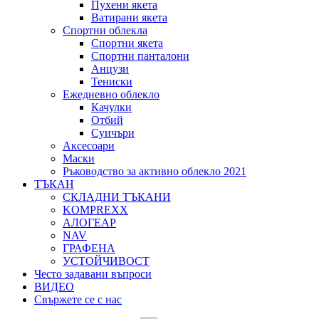
Пухени якета
Ватирани якета
Спортни облекла
Спортни якета
Спортни панталони
Анцузи
Тениски
Ежедневно облекло
Качулки
Отбий
Суичъри
Аксесоари
Маски
Ръководство за активно облекло 2021
ТЪКАН
СКЛАДНИ ТЪКАНИ
KOMPREXX
АЛОГЕАР
NAV
ГРАФЕНА
УСТОЙЧИВОСТ
Често задавани въпроси
ВИДЕО
Свържете се с нас