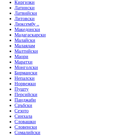
Киргизки
Латински
Латвийски
Литовски
Люксембу ..
Македонски
Мадагаскарски
Малайски
Малаялам
Малтийски
Маори
Маратхи
Монголски
Бирмански
Непалски
Норвежки
Пушту
Персийски
Панджаби
Сръбски
Сезото
Синхала
Словашки
Словенски
Сомалийски