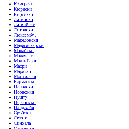
Кхмерски
Кюрдски
Киргизки
Латински
Латвийски
Литовски
Люксембу ..
Македонски
Мадагаскарски
Малайски
Малаялам
Малтийски
Маори
Маратхи
Монголски
Бирмански
Непалски
Норвежки
Пушту
Персийски
Панджаби
Сръбски
Сезото
Синхала
Словашки