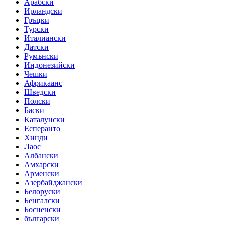
Арабски
Ирландски
Гръцки
Турски
Италиански
Датски
Румънски
Индонезийски
Чешки
Африкаанс
Шведски
Полски
Баски
Каталунски
Есперанто
Хинди
Лаос
Албански
Амхарски
Арменски
Азербайджански
Белоруски
Бенгалски
Босненски
български