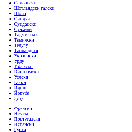
Самоански
Шотландски галски
Шона
Синдхи
Сундански
Суахили
Таджикски
Тамилски
Телугу
Тайландски
Украински
Урду
Узбекски
Виетнамски
Уелски
Ксоса
Идиш
Йоруба
Зулу
Френски
Немски
Португалски
Испански
Руски