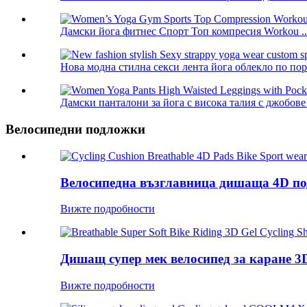
Дамски йога фитнес Спорт Топ компресия Workou ..
Нова модна стилна секси лента йога облекло по поръ
Дамски панталони за йога с висока талия с джобове .
Велосипедни подложки
Велосипедна възглавница дишаща 4D подл
Вижте подробности
Дишащ супер мек велосипед за каране 3D 
Вижте подробности