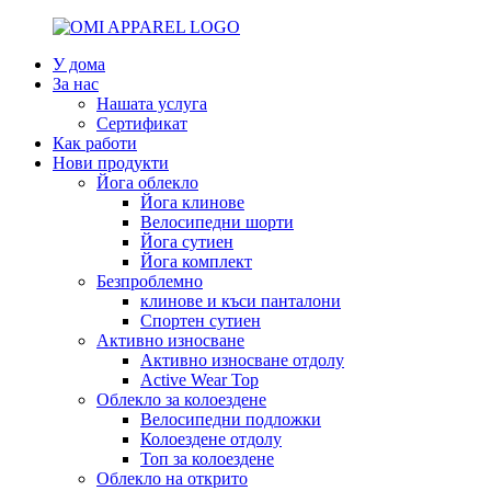
У дома
За нас
Нашата услуга
Сертификат
Как работи
Нови продукти
Йога облекло
Йога клинове
Велосипедни шорти
Йога сутиен
Йога комплект
Безпроблемно
клинове и къси панталони
Спортен сутиен
Активно износване
Активно износване отдолу
Active Wear Top
Облекло за колоездене
Велосипедни подложки
Колоездене отдолу
Топ за колоездене
Облекло на открито