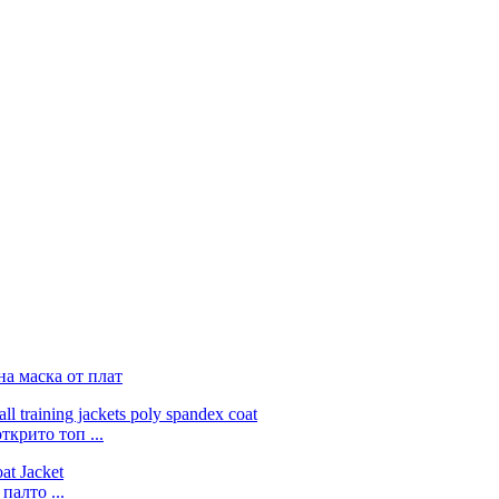
на маска от плат
крито топ ...
палто ...