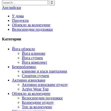
Английски
У дома
Продукти
Облекло за колоездене
Велосипедни подложки
Категории
Йога облекло
Йога клинове
Йога сутиен
Йога комплект
Безпроблемно
клинове и къси панталони
Спортен сутиен
Активно износване
Активно износване отдолу
Active Wear Top
Облекло за колоездене
Велосипедни подложки
Колоездене отдолу
Топ за колоездене