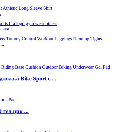
.
чка ...
..
ожка Bike Sport с ...
гел цик ...