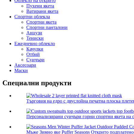
Облекло на открито
Пухени якета
Ватирани якета
Спортни облекла
Спортни якета
Спортни панталони
Анцузи
Тениски
Ежедневно облекло
Качулки
Отбий
Суичъри
Аксесоари
Маски
Специални продукти
Търговия на едро с двуслойна печатна плоска плете
Персонализирани суичъри горни спортни якета на от
Мъже Зимно яке Puffer Seasons Открито подплатено 