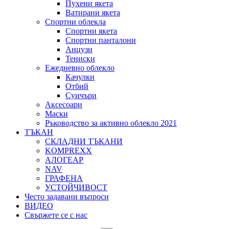
Пухени якета
Ватирани якета
Спортни облекла
Спортни якета
Спортни панталони
Анцузи
Тениски
Ежедневно облекло
Качулки
Отбий
Суичъри
Аксесоари
Маски
Ръководство за активно облекло 2021
ТЪКАН
СКЛАДНИ ТЪКАНИ
KOMPREXX
АЛОГЕАР
NAV
ГРАФЕНА
УСТОЙЧИВОСТ
Често задавани въпроси
ВИДЕО
Свържете се с нас