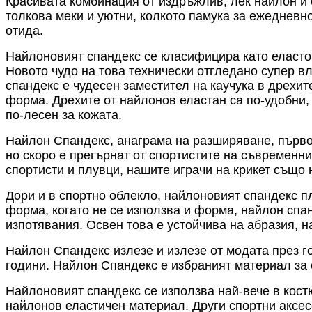
Красивата комбинация от издръжлив, лек найлон и 
толкова меки и уютни, колкото памука за ежедневно
отида.
Найлоновият спандекс се класифицира като еластом
Новото чудо на това технически отгледано супер в
спандекс е чудесен заместител на каучука в дрехит
форма. Дрехите от найлонов еластан са по-удобни, 
по-лесен за кожата.
Найлон Спандекс, анаграма на разширяване, първо
но скоро е прегърнат от спортистите на съвременни
спортисти и плувци, нашите играчи на крикет също 
Дори и в спортно облекло, найлоновият спандекс п
форма, когато не се използва и форма, найлон спан
изпотявания. Освен това е устойчива на абразия, н
Найлон Спандекс излезе и излезе от модата през г
години. Найлон Спандекс е избраният материал за 
Найлоновият спандекс се използва най-вече в кост
найлонов еластичен материал. Други спортни аксесо