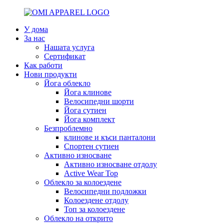
У дома
За нас
Нашата услуга
Сертификат
Как работи
Нови продукти
Йога облекло
Йога клинове
Велосипедни шорти
Йога сутиен
Йога комплект
Безпроблемно
клинове и къси панталони
Спортен сутиен
Активно износване
Активно износване отдолу
Active Wear Top
Облекло за колоездене
Велосипедни подложки
Колоездене отдолу
Топ за колоездене
Облекло на открито