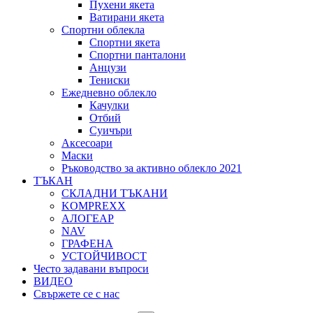
Пухени якета
Ватирани якета
Спортни облекла
Спортни якета
Спортни панталони
Анцузи
Тениски
Ежедневно облекло
Качулки
Отбий
Суичъри
Аксесоари
Маски
Ръководство за активно облекло 2021
ТЪКАН
СКЛАДНИ ТЪКАНИ
KOMPREXX
АЛОГЕАР
NAV
ГРАФЕНА
УСТОЙЧИВОСТ
Често задавани въпроси
ВИДЕО
Свържете се с нас