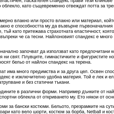
еластичен, ласкателен спандекс прави тези клинове 
 облекло, като същевременно отвеждат потта за тре
ерно влакно или просто влакно или материал, който
лакно е способността му да възвърне първоначалния 
е, тъй като притежава страхотната еластичност, коя
въпреки че са тесни. Найлоновият спандекс е много п
начално започват да използват като предпочитани к
я ни свят. Плувците, гимнастичките и фигуристите н
носят бельо от найлон спандекс на терена.
лат има много предимства и за друга цел. Освен спо
декс е изключително удобна материя. Той е лек и ел
атрупване и без статични тъкани.
одините в различни форми. Например дънките от най
спортни облекла от откриването му. Ето някои от ос
юми за бански костюми. Бельото, презрамките на сут
ари като вело шорти, костюм за борба, Netball и ко