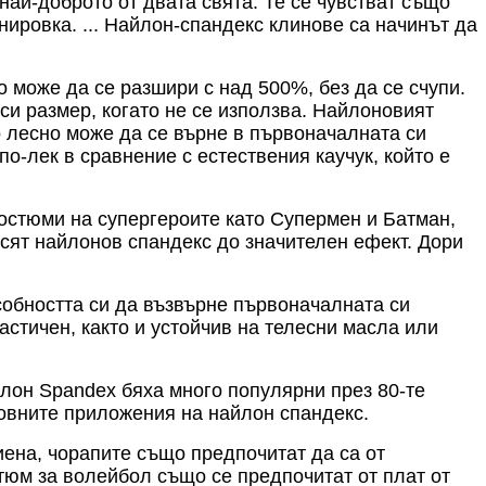
най-доброто от двата свята. Те се чувстват също
нировка. ... Найлон-спандекс клинове са начинът да
 може да се разшири с над 500%, без да се счупи.
си размер, когато не се използва. Найлоновият
то лесно може да се върне в първоначалната си
о-лек в сравнение с естествения каучук, който е
остюми на супергероите като Супермен и Батман,
осят найлонов спандекс до значителен ефект. Дори
собността си да възвърне първоначалната си
астичен, както и устойчив на телесни масла или
лон Spandex бяха много популярни през 80-те
новните приложения на найлон спандекс.
иена, чорапите също предпочитат да са от
стюм за волейбол също се предпочитат от плат от